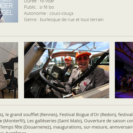
Durée : fô voar
Public : si fé bo
Autonomie : couci-couça
Genre : burlesque de rue et tout terrain
), le grand soufflet (Rennes), Festival Bogue d'Or (Redon), festiva
te (Monterfil), Les gallèseries (Saint Malo), Ouverture de saison co
Temps fête (Douarnenez), inaugurations, sur-mesure, anniversaires,