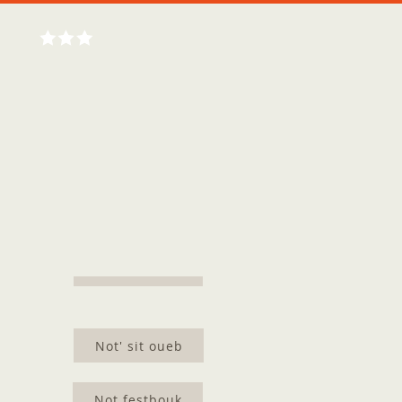
Not' sit oueb
Not festbouk