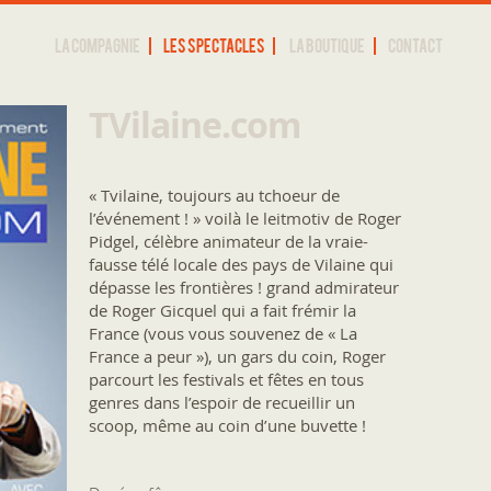
La compagnie
Les spectacles
La Boutique
Contact
TV
ilaine.com
« Tvilaine, toujours au tchoeur de
l’événement ! » voilà le leitmotiv de Roger
Pidgel, célèbre animateur de la vraie-
fausse télé locale des pays de Vilaine qui
dépasse les frontières ! grand admirateur
de Roger Gicquel qui a fait frémir la
France (vous vous souvenez de « La
France a peur »), un gars du coin, Roger
parcourt les festivals et fêtes en tous
genres dans l’espoir de recueillir un
scoop, même au coin d’une buvette !